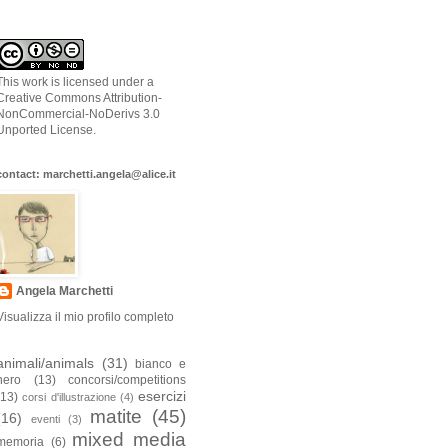
This work is licensed under a
Creative Commons Attribution-
NonCommercial-NoDerivs 3.0
Unported License
.
contact: marchetti.angela@alice.it
Angela Marchetti
Visualizza il mio profilo completo
animali/animals
(31)
bianco e
nero
(13)
concorsi/competitions
esercizi
(13)
corsi d'illustrazione
(4)
matite
(45)
(16)
eventi
(3)
mixed media
memoria
(6)