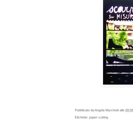
Pubblicato da
Angela Marchetti
alle
09:5
Etichette:
paper-cutting