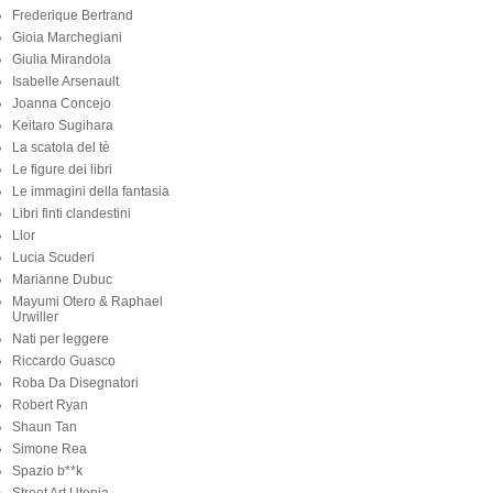
Frederique Bertrand
Gioia Marchegiani
Giulia Mirandola
Isabelle Arsenault
Joanna Concejo
Keitaro Sugihara
La scatola del tè
Le figure dei libri
Le immagini della fantasia
Libri finti clandestini
Llor
Lucia Scuderi
Marianne Dubuc
Mayumi Otero & Raphael
Urwiller
Nati per leggere
Riccardo Guasco
Roba Da Disegnatori
Robert Ryan
Shaun Tan
Simone Rea
Spazio b**k