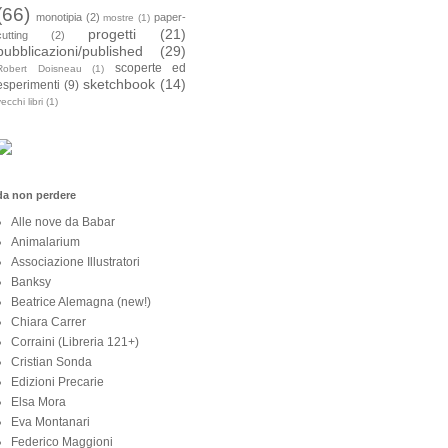
(66)
monotipia
(2)
paper-
mostre
(1)
progetti
(21)
cutting
(2)
pubblicazioni/published
(29)
scoperte ed
Robert Doisneau
(1)
sketchbook
(14)
esperimenti
(9)
ecchi libri
(1)
da non perdere
Alle nove da Babar
Animalarium
Associazione Illustratori
Banksy
Beatrice Alemagna (new!)
Chiara Carrer
Corraini (Libreria 121+)
Cristian Sonda
Edizioni Precarie
Elsa Mora
Eva Montanari
Federico Maggioni